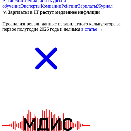
Вакансии
Специалисты
Курсы и
обучение
Эксперты
Компании
Рейтинг
Зарплаты
Журнал
💰
Зарплаты в IT растут медленнее инфляции
Проанализировали данные из зарплатного калькулятора за
первое полугодие 2026 года и делимся
в статье →