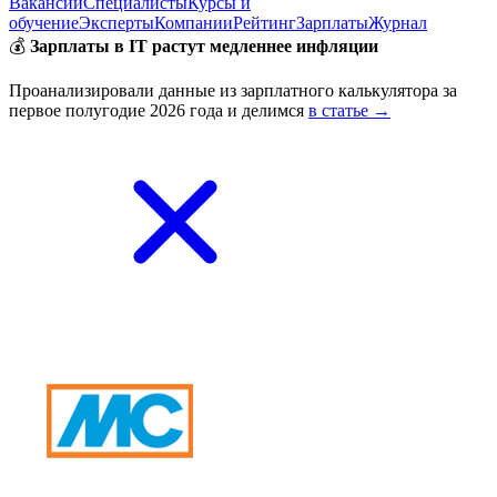
Вакансии
Специалисты
Курсы и
обучение
Эксперты
Компании
Рейтинг
Зарплаты
Журнал
💰
Зарплаты в IT растут медленнее инфляции
Проанализировали данные из зарплатного калькулятора за
первое полугодие 2026 года и делимся
в статье →