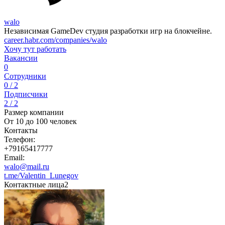
walo
Независимая GameDev студия разработки игр на блокчейне.
career.habr.com/companies/walo
Хочу тут работать
Вакансии
0
Сотрудники
0 / 2
Подписчики
2 / 2
Размер компании
От 10 до 100 человек
Контакты
Телефон:
+79165417777
Email:
walo@mail.ru
t.me/Valentin_Lunegov
Контактные лица
2