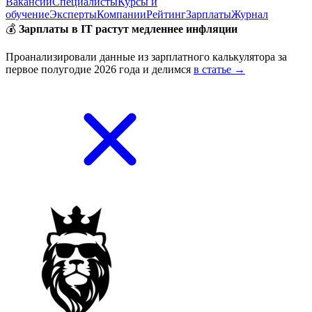
Вакансии
Специалисты
Курсы и
обучение
Эксперты
Компании
Рейтинг
Зарплаты
Журнал
💰
Зарплаты в IT растут медленнее инфляции
Проанализировали данные из зарплатного калькулятора за
первое полугодие 2026 года и делимся
в статье →