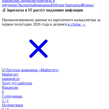
Вакансии
Специалисты
Курсы и
обучение
Эксперты
Компании
Рейтинг
Зарплаты
Журнал
💰
Зарплаты в IT растут медленнее инфляции
Проанализировали данные из зарплатного калькулятора за
первое полугодие 2026 года и делимся
в статье →
Майнготт
maingott.ru
Хочу тут работать
Вакансии
0
Сотрудники
1 / 1
Подписчики