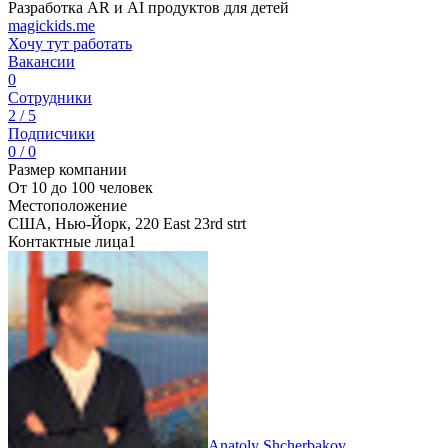
Разработка AR и AI продуктов для детей
magickids.me
Хочу тут работать
Вакансии
0
Сотрудники
2 / 5
Подписчики
0 / 0
Размер компании
От 10 до 100 человек
Местоположение
США, Нью-Йорк, 220 East 23rd strt
Контактные лица
1
Anatoly Shcherbakov