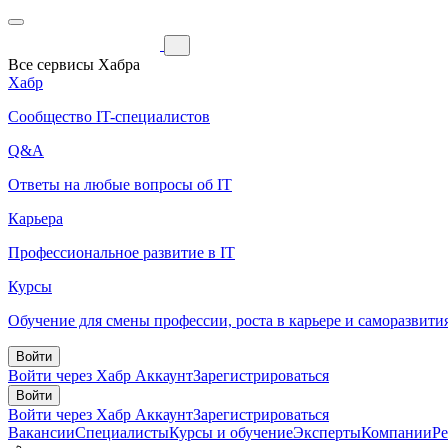
Все сервисы Хабра
Хабр
Сообщество IT-специалистов
Q&A
Ответы на любые вопросы об IT
Карьера
Профессиональное развитие в IT
Курсы
Обучение для смены профессии, роста в карьере и саморазвити
Войти
Войти через Хабр Аккаунт
Зарегистрироваться
Войти
Войти через Хабр Аккаунт
Зарегистрироваться
Вакансии
Специалисты
Курсы и обучение
Эксперты
Компании
Р