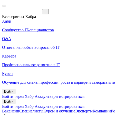
Все сервисы Хабра
Хабр
Сообщество IT-специалистов
Q&A
Ответы на любые вопросы об IT
Карьера
Профессиональное развитие в IT
Курсы
Обучение для смены профессии, роста в карьере и саморазвити
Войти
Войти через Хабр Аккаунт
Зарегистрироваться
Войти
Войти через Хабр Аккаунт
Зарегистрироваться
Вакансии
Специалисты
Курсы и обучение
Эксперты
Компании
Р