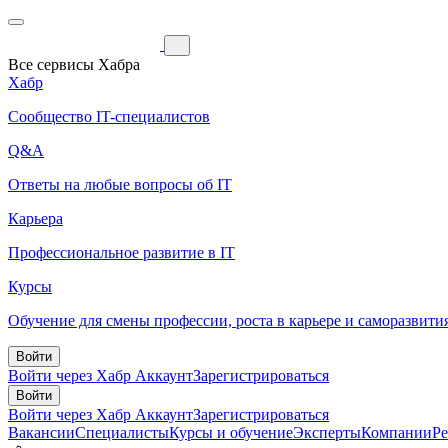
Все сервисы Хабра
Хабр
Сообщество IT-специалистов
Q&A
Ответы на любые вопросы об IT
Карьера
Профессиональное развитие в IT
Курсы
Обучение для смены профессии, роста в карьере и саморазвити
Войти
Войти через Хабр Аккаунт
Зарегистрироваться
Войти
Войти через Хабр Аккаунт
Зарегистрироваться
Вакансии
Специалисты
Курсы и обучение
Эксперты
Компании
Р