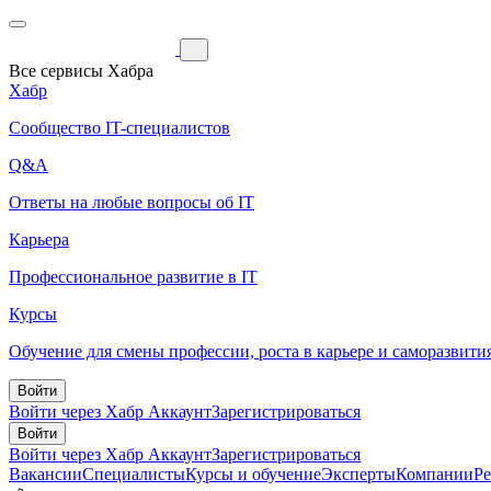
Все сервисы Хабра
Хабр
Сообщество IT-специалистов
Q&A
Ответы на любые вопросы об IT
Карьера
Профессиональное развитие в IT
Курсы
Обучение для смены профессии, роста в карьере и саморазвити
Войти
Войти через Хабр Аккаунт
Зарегистрироваться
Войти
Войти через Хабр Аккаунт
Зарегистрироваться
Вакансии
Специалисты
Курсы и обучение
Эксперты
Компании
Р