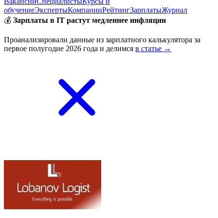
Вакансии
Специалисты
Курсы и
обучение
Эксперты
Компании
Рейтинг
Зарплаты
Журнал
💰
Зарплаты в IT растут медленнее инфляции
Проанализировали данные из зарплатного калькулятора за
первое полугодие 2026 года и делимся
в статье →