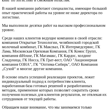
книг по логистике и смежным областям.
В нашей компании работают специалисты, имеющие большой
опыт практической работы на уровне не ниже директора по
логистике.
Мы выполнили десятки работ на высоком профессиональном
уровне.
Среди наших клиентов ведущие компании в своей отрасли:
компания Открытые Технологии, челябинский городской
молочный комбинат, ГК Максвал, ГК Интермедсервис, ГК
Лама, Московская Ореховая Компания, ГК Комос Групп,
компания diHouse, ГК Магамакс, ГК Кардос, холдинг
Сладуница, ГК Нисса, ГК Грат-вест, ОАО "Акционерная
компания ОЗНА", ГК "Оптима-Сибирь", ОАО Компания
„Сухой“ и многие другие компании.
В основе опыта успешной реализации проектов, лежит
индивидуальный подход к потребностям клиента,
наработанная база готовых решений и разработанных
методик, применение которых позволяет сократить сроки
получения полезных для клиентов результатов, не отвлекая их
сотрудников от текущей работы.
Обращаем ваше внимание, что мы занимаемся только