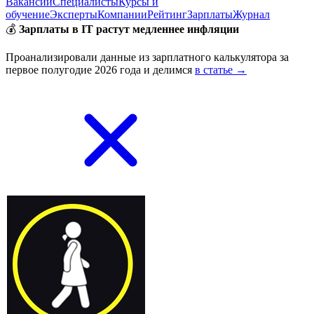
Вакансии
Специалисты
Курсы и
обучение
Эксперты
Компании
Рейтинг
Зарплаты
Журнал
💰
Зарплаты в IT растут медленнее инфляции
Проанализировали данные из зарплатного калькулятора за
первое полугодие 2026 года и делимся
в статье →