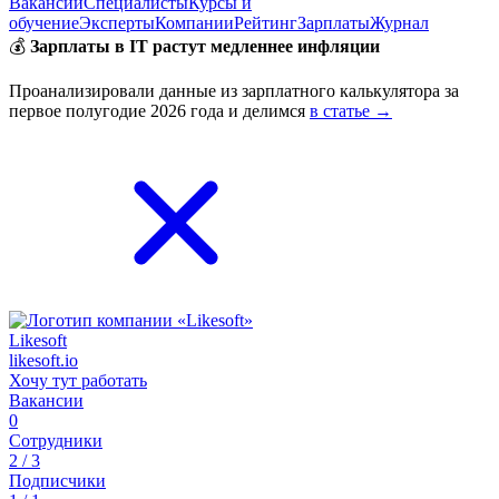
Вакансии
Специалисты
Курсы и
обучение
Эксперты
Компании
Рейтинг
Зарплаты
Журнал
💰
Зарплаты в IT растут медленнее инфляции
Проанализировали данные из зарплатного калькулятора за
первое полугодие 2026 года и делимся
в статье →
Likesoft
likesoft.io
Хочу тут работать
Вакансии
0
Сотрудники
2 / 3
Подписчики