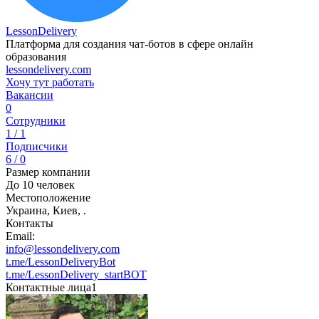
LessonDelivery
Платформа для создания чат-ботов в сфере онлайн
образования
lessondelivery.com
Хочу тут работать
Вакансии
0
Сотрудники
1 / 1
Подписчики
6 / 0
Размер компании
До 10 человек
Местоположение
Украина, Киев, .
Контакты
Email:
info@lessondelivery.com
t.me/LessonDeliveryBot
t.me/LessonDelivery_startBOT
Контактные лица
1