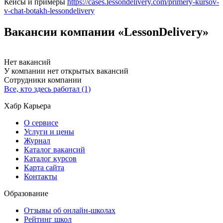
Кейсы и примеры
https://cases.lessondelivery.com/primery-kursov-
v-chat-botakh-lessondelivery
Вакансии компании «LessonDelivery»
Нет вакансий
У компании нет открытых вакансий
Сотрудники компании
Все, кто здесь работал (1)
Хабр Карьера
О сервисе
Услуги и цены
Журнал
Каталог вакансий
Каталог курсов
Карта сайта
Контакты
Образование
Отзывы об онлайн-школах
Рейтинг школ