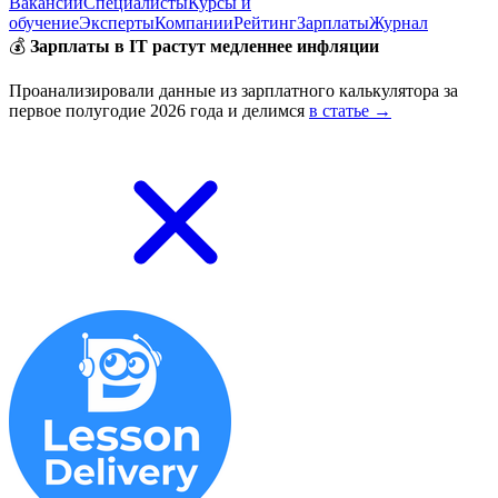
Вакансии
Специалисты
Курсы и
обучение
Эксперты
Компании
Рейтинг
Зарплаты
Журнал
💰
Зарплаты в IT растут медленнее инфляции
Проанализировали данные из зарплатного калькулятора за
первое полугодие 2026 года и делимся
в статье →