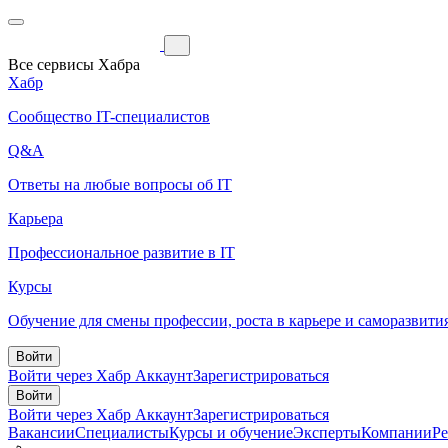
Все сервисы Хабра
Хабр
Сообщество IT-специалистов
Q&A
Ответы на любые вопросы об IT
Карьера
Профессиональное развитие в IT
Курсы
Обучение для смены профессии, роста в карьере и саморазвити
Войти
Войти через Хабр Аккаунт
Зарегистрироваться
Войти
Войти через Хабр Аккаунт
Зарегистрироваться
Вакансии
Специалисты
Курсы и обучение
Эксперты
Компании
Р