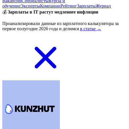
Вакансии
Специалисты
Курсы и
обучение
Эксперты
Компании
Рейтинг
Зарплаты
Журнал
💰
Зарплаты в IT растут медленнее инфляции
Проанализировали данные из зарплатного калькулятора за
первое полугодие 2026 года и делимся
в статье →