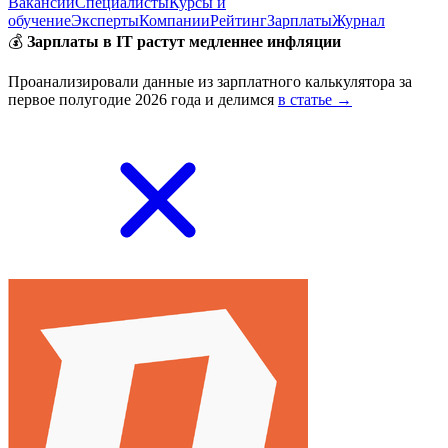
Вакансии
Специалисты
Курсы и
обучение
Эксперты
Компании
Рейтинг
Зарплаты
Журнал
💰
Зарплаты в IT растут медленнее инфляции
Проанализировали данные из зарплатного калькулятора за
первое полугодие 2026 года и делимся
в статье →