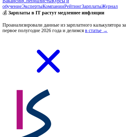
Вакансии
Специалисты
Курсы и
обучение
Эксперты
Компании
Рейтинг
Зарплаты
Журнал
💰
Зарплаты в IT растут медленнее инфляции
Проанализировали данные из зарплатного калькулятора за
первое полугодие 2026 года и делимся
в статье →