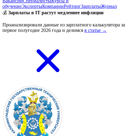
Вакансии
Специалисты
Курсы и
обучение
Эксперты
Компании
Рейтинг
Зарплаты
Журнал
💰
Зарплаты в IT растут медленнее инфляции
Проанализировали данные из зарплатного калькулятора за
первое полугодие 2026 года и делимся
в статье →