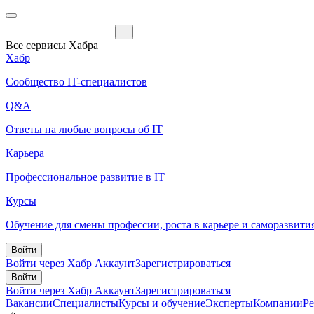
Все сервисы Хабра
Хабр
Сообщество IT-специалистов
Q&A
Ответы на любые вопросы об IT
Карьера
Профессиональное развитие в IT
Курсы
Обучение для смены профессии, роста в карьере и саморазвити
Войти
Войти через Хабр Аккаунт
Зарегистрироваться
Войти
Войти через Хабр Аккаунт
Зарегистрироваться
Вакансии
Специалисты
Курсы и обучение
Эксперты
Компании
Р