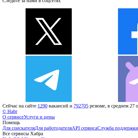
Следите за нами в соцсетях
Сейчас на сайте
1290
вакансий и
792705
резюме, в среднем 27 
© Habr
О сервисе
Услуги и цены
Помощь
Для соискателя
Для работодателя
API сервиса
Служба поддержк
Все сервисы Хабра