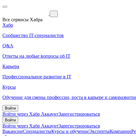
Все сервисы Хабра
Хабр
Сообщество IT-специалистов
Q&A
Ответы на любые вопросы об IT
Карьера
Профессиональное развитие в IT
Курсы
Обучение для смены профессии, роста в карьере и саморазвити
Войти
Войти через Хабр Аккаунт
Зарегистрироваться
Войти
Войти через Хабр Аккаунт
Зарегистрироваться
Вакансии
Специалисты
Курсы и обучение
Эксперты
Компании
Р