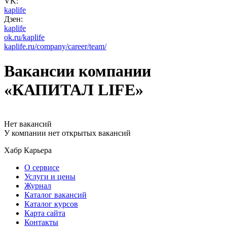
VK:
kaplife
Дзен:
kaplife
ok.ru/kaplife
kaplife.ru/company/career/team/
Вакансии компании
«КАПИТАЛ LIFE»
Нет вакансий
У компании нет открытых вакансий
Хабр Карьера
О сервисе
Услуги и цены
Журнал
Каталог вакансий
Каталог курсов
Карта сайта
Контакты