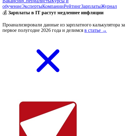
Вакансии
Специалисты
Курсы и
обучение
Эксперты
Компании
Рейтинг
Зарплаты
Журнал
💰
Зарплаты в IT растут медленнее инфляции
Проанализировали данные из зарплатного калькулятора за
первое полугодие 2026 года и делимся
в статье →