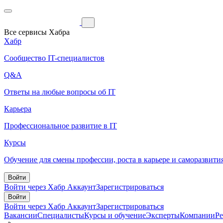
Все сервисы Хабра
Хабр
Сообщество IT-специалистов
Q&A
Ответы на любые вопросы об IT
Карьера
Профессиональное развитие в IT
Курсы
Обучение для смены профессии, роста в карьере и саморазвити
Войти
Войти через Хабр Аккаунт
Зарегистрироваться
Войти
Войти через Хабр Аккаунт
Зарегистрироваться
Вакансии
Специалисты
Курсы и обучение
Эксперты
Компании
Р