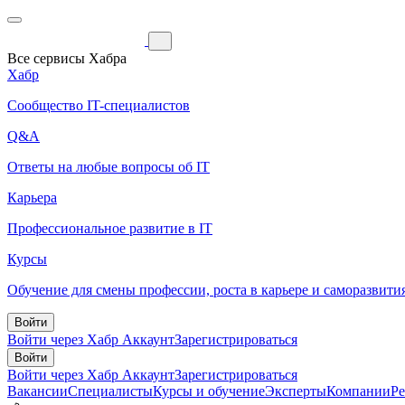
Все сервисы Хабра
Хабр
Сообщество IT-специалистов
Q&A
Ответы на любые вопросы об IT
Карьера
Профессиональное развитие в IT
Курсы
Обучение для смены профессии, роста в карьере и саморазвити
Войти
Войти через Хабр Аккаунт
Зарегистрироваться
Войти
Войти через Хабр Аккаунт
Зарегистрироваться
Вакансии
Специалисты
Курсы и обучение
Эксперты
Компании
Р