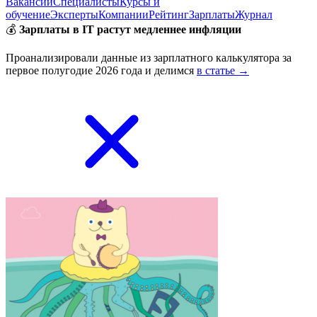
Вакансии
Специалисты
Курсы и
обучение
Эксперты
Компании
Рейтинг
Зарплаты
Журнал
💰
Зарплаты в IT растут медленнее инфляции
Проанализировали данные из зарплатного калькулятора за
первое полугодие 2026 года и делимся
в статье →