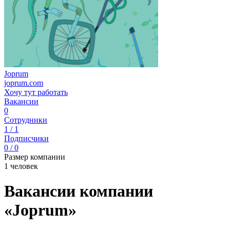
Joprum
joprum.com
Хочу тут работать
Вакансии
0
Сотрудники
1 / 1
Подписчики
0 / 0
Размер компании
1 человек
Вакансии компании
«Joprum»