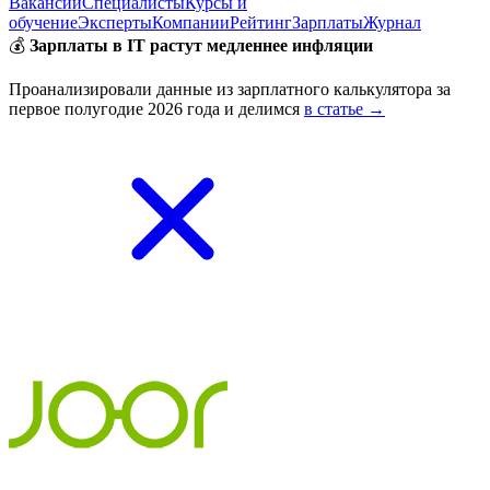
Вакансии
Специалисты
Курсы и
обучение
Эксперты
Компании
Рейтинг
Зарплаты
Журнал
💰
Зарплаты в IT растут медленнее инфляции
Проанализировали данные из зарплатного калькулятора за
первое полугодие 2026 года и делимся
в статье →