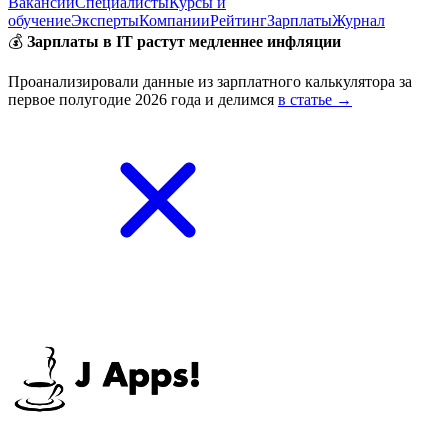
Вакансии
Специалисты
Курсы и
обучение
Эксперты
Компании
Рейтинг
Зарплаты
Журнал
💰
Зарплаты в IT растут медленнее инфляции
Проанализировали данные из зарплатного калькулятора за
первое полугодие 2026 года и делимся
в статье →