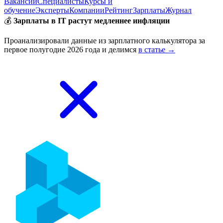
Вакансии
Специалисты
Курсы и
обучение
Эксперты
Компании
Рейтинг
Зарплаты
Журнал
💰
Зарплаты в IT растут медленнее инфляции
Проанализировали данные из зарплатного калькулятора за
первое полугодие 2026 года и делимся
в статье →