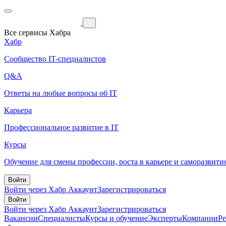
Все сервисы Хабра
Хабр
Сообщество IT-специалистов
Q&A
Ответы на любые вопросы об IT
Карьера
Профессиональное развитие в IT
Курсы
Обучение для смены профессии, роста в карьере и саморазвити
Войти
Войти через Хабр Аккаунт
Зарегистрироваться
Войти
Войти через Хабр Аккаунт
Зарегистрироваться
Вакансии
Специалисты
Курсы и обучение
Эксперты
Компании
Р