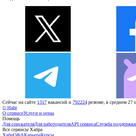
Сейчас на сайте
1317
вакансий и
792224
резюме, в среднем 27 
© Habr
О сервисе
Услуги и цены
Помощь
Для соискателя
Для работодателя
API сервиса
Служба поддержк
Все сервисы Хабра
Хабр
Q&A
Карьера
Курсы