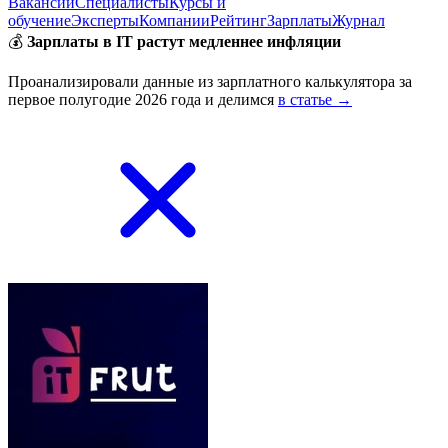
Вакансии
Специалисты
Курсы и
обучение
Эксперты
Компании
Рейтинг
Зарплаты
Журнал
💰
Зарплаты в IT растут медленнее инфляции
Проанализировали данные из зарплатного калькулятора за
первое полугодие 2026 года и делимся
в статье →