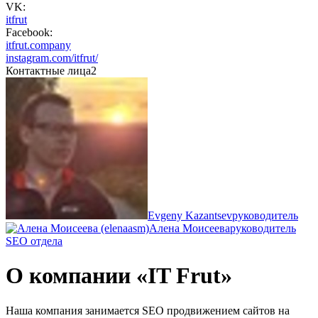
VK:
itfrut
Facebook:
itfrut.company
instagram.com/itfrut/
Контактные лица
2
Evgeny Kazantsev
руководитель
Алена Моисеева
руководитель
SEO отдела
О компании «IT Frut»
Наша компания занимается SEO продвижением сайтов на