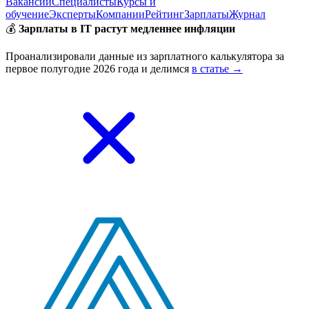
Вакансии
Специалисты
Курсы и
обучение
Эксперты
Компании
Рейтинг
Зарплаты
Журнал
💰
Зарплаты в IT растут медленнее инфляции
Проанализировали данные из зарплатного калькулятора за
первое полугодие 2026 года и делимся
в статье →