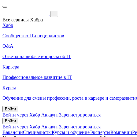
Все сервисы Хабра
Хабр
Сообщество IT-специалистов
Q&A
Ответы на любые вопросы об IT
Карьера
Профессиональное развитие в IT
Курсы
Обучение для смены профессии, роста в карьере и саморазвити
Войти
Войти через Хабр Аккаунт
Зарегистрироваться
Войти
Войти через Хабр Аккаунт
Зарегистрироваться
Вакансии
Специалисты
Курсы и обучение
Эксперты
Компании
Р