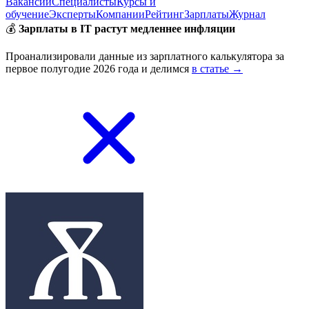
Вакансии
Специалисты
Курсы и
обучение
Эксперты
Компании
Рейтинг
Зарплаты
Журнал
💰
Зарплаты в IT растут медленнее инфляции
Проанализировали данные из зарплатного калькулятора за
первое полугодие 2026 года и делимся
в статье →