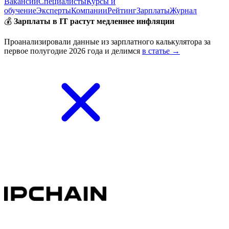
Вакансии
Специалисты
Курсы и
обучение
Эксперты
Компании
Рейтинг
Зарплаты
Журнал
💰
Зарплаты в IT растут медленнее инфляции
Проанализировали данные из зарплатного калькулятора за
первое полугодие 2026 года и делимся
в статье →