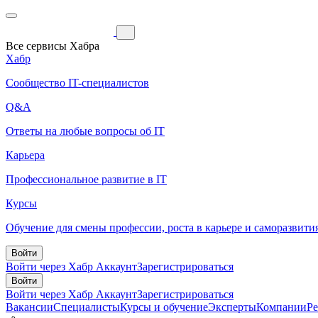
Все сервисы Хабра
Хабр
Сообщество IT-специалистов
Q&A
Ответы на любые вопросы об IT
Карьера
Профессиональное развитие в IT
Курсы
Обучение для смены профессии, роста в карьере и саморазвити
Войти
Войти через Хабр Аккаунт
Зарегистрироваться
Войти
Войти через Хабр Аккаунт
Зарегистрироваться
Вакансии
Специалисты
Курсы и обучение
Эксперты
Компании
Р