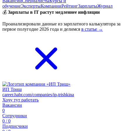
Вакансии
Специалисты
Курсы и
обучение
Эксперты
Компании
Рейтинг
Зарплаты
Журнал
💰
Зарплаты в IT растут медленнее инфляции
Проанализировали данные из зарплатного калькулятора за
первое полугодие 2026 года и делимся
в статье →
ИП Триш
career.habr.com/companies/ip-trishkina
Хочу тут работать
Вакансии
0
Сотрудники
0 / 0
Подписчики