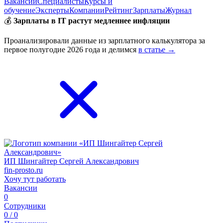
Вакансии
Специалисты
Курсы и
обучение
Эксперты
Компании
Рейтинг
Зарплаты
Журнал
💰
Зарплаты в IT растут медленнее инфляции
Проанализировали данные из зарплатного калькулятора за
первое полугодие 2026 года и делимся
в статье →
ИП Шингайтер Сергей Александрович
fin-prosto.ru
Хочу тут работать
Вакансии
0
Сотрудники
0 / 0