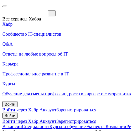
Все сервисы Хабра
Хабр
Сообщество IT-специалистов
Q&A
Ответы на любые вопросы об IT
Карьера
Профессиональное развитие в IT
Курсы
Обучение для смены профессии, роста в карьере и саморазвити
Войти
Войти через Хабр Аккаунт
Зарегистрироваться
Войти
Войти через Хабр Аккаунт
Зарегистрироваться
Вакансии
Специалисты
Курсы и обучение
Эксперты
Компании
Р