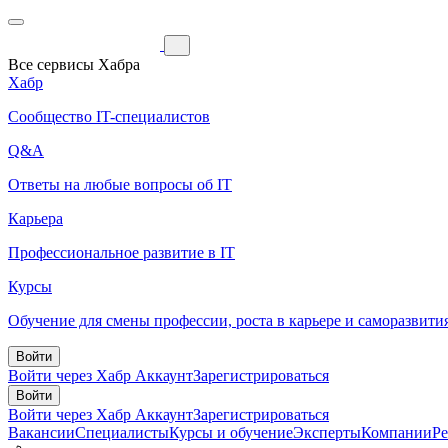
Все сервисы Хабра
Хабр
Сообщество IT-специалистов
Q&A
Ответы на любые вопросы об IT
Карьера
Профессиональное развитие в IT
Курсы
Обучение для смены профессии, роста в карьере и саморазвити
Войти
Войти через Хабр Аккаунт
Зарегистрироваться
Войти
Войти через Хабр Аккаунт
Зарегистрироваться
Вакансии
Специалисты
Курсы и обучение
Эксперты
Компании
Р