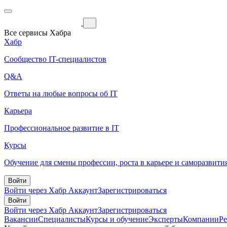
Все сервисы Хабра
Хабр
Сообщество IT-специалистов
Q&A
Ответы на любые вопросы об IT
Карьера
Профессиональное развитие в IT
Курсы
Обучение для смены профессии, роста в карьере и саморазвити
Войти
Войти через Хабр Аккаунт
Зарегистрироваться
Войти
Войти через Хабр Аккаунт
Зарегистрироваться
Вакансии
Специалисты
Курсы и обучение
Эксперты
Компании
Р