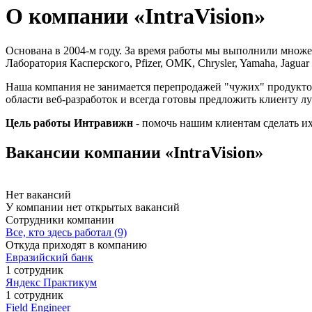
О компании «IntraVision»
Основана в 2004-м году. За время работы мы выполнили множес
Лаборатория Касперского, Pfizer, OMK, Chrysler, Yamaha, Jagua
Наша компания не занимается перепродажей "чужих" продуктов
области веб-разработок и всегда готовы предложить клиенту л
Цель работы Интравижн
- помочь нашим клиентам сделать и
Вакансии компании «IntraVision»
Нет вакансий
У компании нет открытых вакансий
Сотрудники компании
Все, кто здесь работал (9)
Откуда приходят в компанию
Евразийский банк
1 сотрудник
Яндекс Практикум
1 сотрудник
Field Engineer