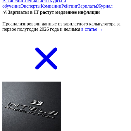
Вакансии
Специалисты
Курсы и
обучение
Эксперты
Компании
Рейтинг
Зарплаты
Журнал
💰
Зарплаты в IT растут медленнее инфляции
Проанализировали данные из зарплатного калькулятора за
первое полугодие 2026 года и делимся
в статье →