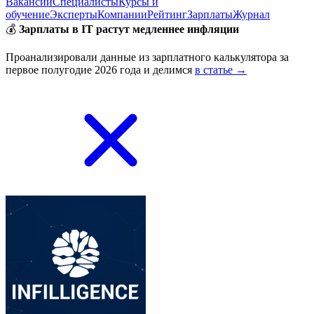
Вакансии
Специалисты
Курсы и
обучение
Эксперты
Компании
Рейтинг
Зарплаты
Журнал
💰
Зарплаты в IT растут медленнее инфляции
Проанализировали данные из зарплатного калькулятора за
первое полугодие 2026 года и делимся
в статье →