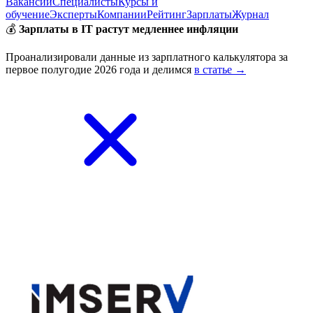
Вакансии
Специалисты
Курсы и
обучение
Эксперты
Компании
Рейтинг
Зарплаты
Журнал
💰
Зарплаты в IT растут медленнее инфляции
Проанализировали данные из зарплатного калькулятора за
первое полугодие 2026 года и делимся
в статье →