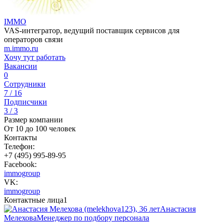
IMMO
VAS-интегратор, ведущий поставщик сервисов для
операторов связи
m.immo.ru
Хочу тут работать
Вакансии
0
Сотрудники
7 / 16
Подписчики
3 / 3
Размер компании
От 10 до 100 человек
Контакты
Телефон:
+7 (495) 995-89-95
Facebook:
immogroup
VK:
immogroup
Контактные лица
1
Анастасия
Мелехова
Менеджер по подбору персонала