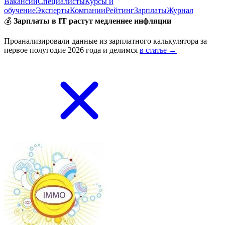
Вакансии
Специалисты
Курсы и
обучение
Эксперты
Компании
Рейтинг
Зарплаты
Журнал
💰
Зарплаты в IT растут медленнее инфляции
Проанализировали данные из зарплатного калькулятора за
первое полугодие 2026 года и делимся
в статье →