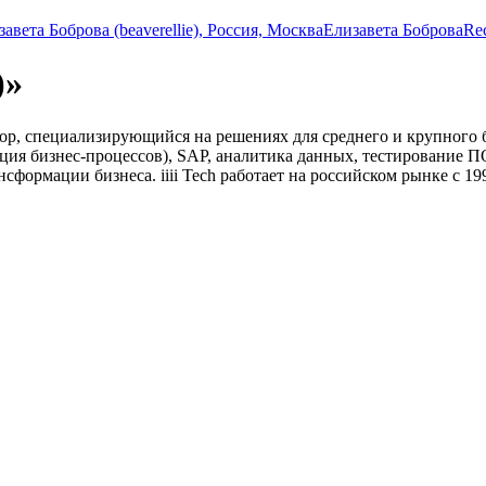
Елизавета Боброва
Rec
)»
гратор, специализирующийся на решениях для среднего и крупног
ция бизнес-процессов), SAP, аналитика данных, тестирование ПО
нсформации бизнеса. iiii Tech работает на российском рынке с 