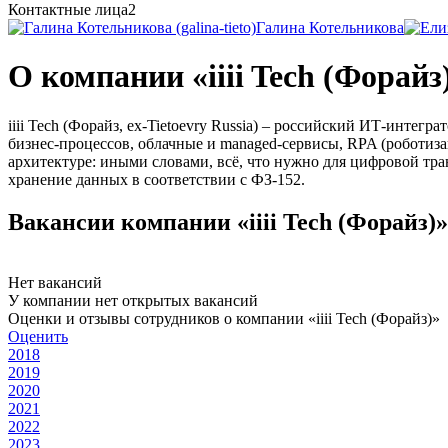
Контактные лица
2
Галина Котельникова
О компании «iiii Tech (Форайз
iiii Tech (Форайз, ex-Tietoevry Russia) – российский ИТ-инте
бизнес-процессов, облачные и managed-сервисы, RPA (роботиза
архитектуре: иными словами, всё, что нужно для цифровой тра
хранение данных в соответствии с ФЗ-152.
Вакансии компании «iiii Tech (Форайз)»
Нет вакансий
У компании нет открытых вакансий
Оценки и отзывы сотрудников о компании «iiii Tech (Форайз)»
Оценить
2018
2019
2020
2021
2022
2023