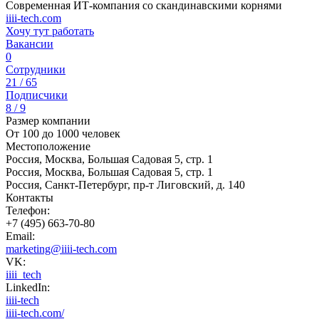
Современная ИТ-компания со скандинавскими корнями
iiii-tech.com
Хочу тут работать
Вакансии
0
Сотрудники
21 / 65
Подписчики
8 / 9
Размер компании
От 100 до 1000 человек
Местоположение
Россия, Москва, Большая Садовая 5, стр. 1
Россия, Москва, Большая Садовая 5, стр. 1
Россия, Санкт-Петербург, пр-т Лиговский, д. 140
Контакты
Телефон:
+7 (495) 663-70-80
Email:
marketing@iiii-tech.com
VK:
iiii_tech
LinkedIn:
iiii-tech
iiii-tech.com/