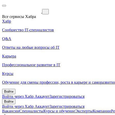
Все сервисы Хабра
Хабр
Сообщество IT-специалистов
Q&A
Ответы на любые вопросы об IT
Карьера
Профессиональное развитие в IT
Курсы
Обучение для смены профессии, роста в карьере и саморазвити
Войти
Войти через Хабр Аккаунт
Зарегистрироваться
Войти
Войти через Хабр Аккаунт
Зарегистрироваться
Вакансии
Специалисты
Курсы и обучение
Эксперты
Компании
Р