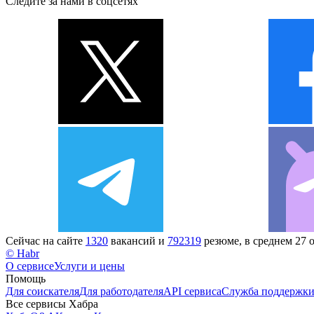
Следите за нами в соцсетях
Сейчас на сайте
1320
вакансий и
792319
резюме, в среднем 27 
© Habr
О сервисе
Услуги и цены
Помощь
Для соискателя
Для работодателя
API сервиса
Служба поддержк
Все сервисы Хабра