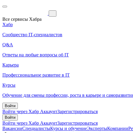
Все сервисы Хабра
Хабр
Сообщество IT-специалистов
Q&A
Ответы на любые вопросы об IT
Карьера
Профессиональное развитие в IT
Курсы
Обучение для смены профессии, роста в карьере и саморазвити
Войти
Войти через Хабр Аккаунт
Зарегистрироваться
Войти
Войти через Хабр Аккаунт
Зарегистрироваться
Вакансии
Специалисты
Курсы и обучение
Эксперты
Компании
Р