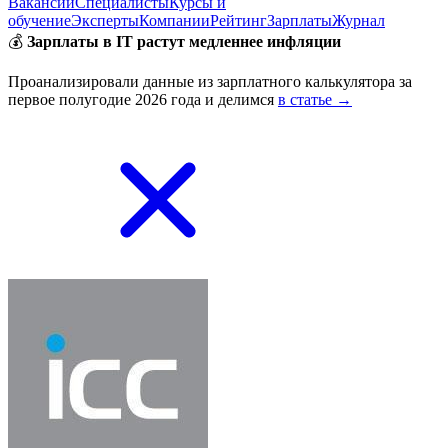
Вакансии
Специалисты
Курсы и
обучение
Эксперты
Компании
Рейтинг
Зарплаты
Журнал
💰
Зарплаты в IT растут медленнее инфляции
Проанализировали данные из зарплатного калькулятора за
первое полугодие 2026 года и делимся
в статье →