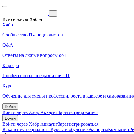
Все сервисы Хабра
Хабр
Сообщество IT-специалистов
Q&A
Ответы на любые вопросы об IT
Карьера
Профессиональное развитие в IT
Курсы
Обучение для смены профессии, роста в карьере и саморазвити
Войти
Войти через Хабр Аккаунт
Зарегистрироваться
Войти
Войти через Хабр Аккаунт
Зарегистрироваться
Вакансии
Специалисты
Курсы и обучение
Эксперты
Компании
Р