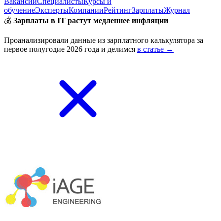
Вакансии
Специалисты
Курсы и
обучение
Эксперты
Компании
Рейтинг
Зарплаты
Журнал
💰
Зарплаты в IT растут медленнее инфляции
Проанализировали данные из зарплатного калькулятора за
первое полугодие 2026 года и делимся
в статье →