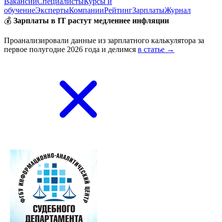
Вакансии
Специалисты
Курсы и
обучение
Эксперты
Компании
Рейтинг
Зарплаты
Журнал
💰
Зарплаты в IT растут медленнее инфляции
Проанализировали данные из зарплатного калькулятора за
первое полугодие 2026 года и делимся
в статье →