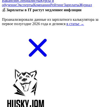
Вакансии
Специалисты
Курсы и
обучение
Эксперты
Компании
Рейтинг
Зарплаты
Журнал
💰
Зарплаты в IT растут медленнее инфляции
Проанализировали данные из зарплатного калькулятора за
первое полугодие 2026 года и делимся
в статье →