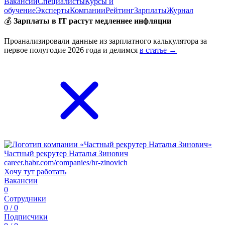
Вакансии
Специалисты
Курсы и
обучение
Эксперты
Компании
Рейтинг
Зарплаты
Журнал
💰
Зарплаты в IT растут медленнее инфляции
Проанализировали данные из зарплатного калькулятора за
первое полугодие 2026 года и делимся
в статье →
Частный рекрутер Наталья Зинович
career.habr.com/companies/hr-zinovich
Хочу тут работать
Вакансии
0
Сотрудники
0 / 0
Подписчики